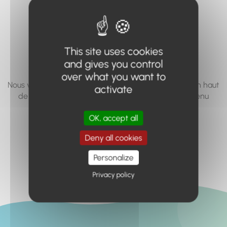
vous cherchez à
accéder n'existe
pas... ou plus.
This site uses cookies
and gives you control
over what you want to
Nous vous invitons à utiliser le moteur de recherche en haut
activate
de page, ou à utiliser le menu pour trouver le contenu
recherché.
OK, accept all
Retour à l'accueil
Deny all cookies
Personalize
Privacy policy