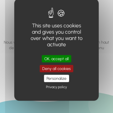
vous cherchez à
accéder n'existe
pas... ou plus.
This site uses cookies
and gives you control
over what you want to
Nous vous invitons à utiliser le moteur de recherche en haut
activate
de page, ou à utiliser le menu pour trouver le contenu
recherché.
OK, accept all
Retour à l'accueil
Deny all cookies
Personalize
Privacy policy