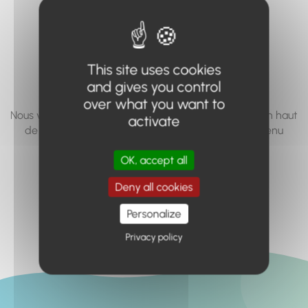
vous cherchez à
accéder n'existe
pas... ou plus.
This site uses cookies
and gives you control
over what you want to
Nous vous invitons à utiliser le moteur de recherche en haut
activate
de page, ou à utiliser le menu pour trouver le contenu
recherché.
OK, accept all
Retour à l'accueil
Deny all cookies
Personalize
Privacy policy