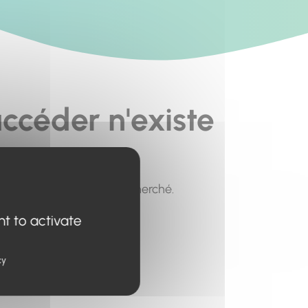
ccéder n'existe
pour trouver le contenu recherché.
nt to activate
cy