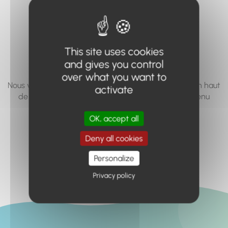
vous cherchez à
accéder n'existe
pas... ou plus.
This site uses cookies
and gives you control
over what you want to
Nous vous invitons à utiliser le moteur de recherche en haut
activate
de page, ou à utiliser le menu pour trouver le contenu
recherché.
OK, accept all
Retour à l'accueil
Deny all cookies
Personalize
Privacy policy