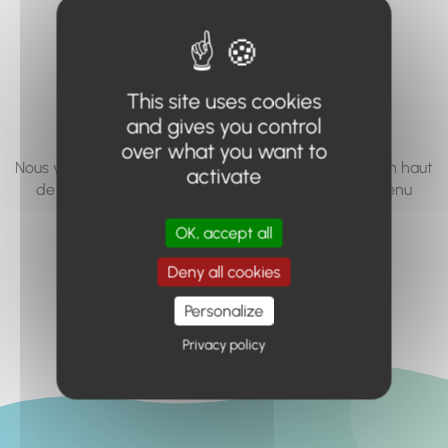
vous cherchez à
accéder n'existe
pas... ou plus.
This site uses cookies
and gives you control
over what you want to
Nous vous invitons à utiliser le moteur de recherche en haut
activate
de page, ou à utiliser le menu pour trouver le contenu
recherché.
OK, accept all
Retour à l'accueil
Deny all cookies
Personalize
Privacy policy