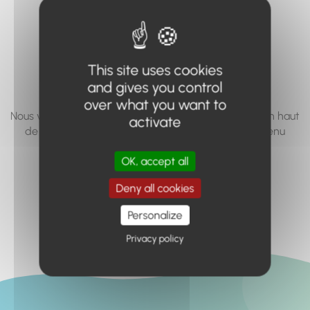
vous cherchez à
accéder n'existe
pas... ou plus.
This site uses cookies
and gives you control
over what you want to
Nous vous invitons à utiliser le moteur de recherche en haut
activate
de page, ou à utiliser le menu pour trouver le contenu
recherché.
OK, accept all
Retour à l'accueil
Deny all cookies
Personalize
Privacy policy