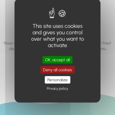
vous cherchez à
accéder n'existe
pas... ou plus.
This site uses cookies
and gives you control
over what you want to
Nous vous invitons à utiliser le moteur de recherche en haut
activate
de page, ou à utiliser le menu pour trouver le contenu
recherché.
OK, accept all
Retour à l'accueil
Deny all cookies
Personalize
Privacy policy