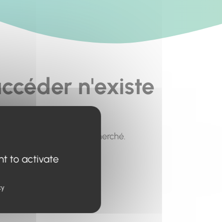
ccéder n'existe
pour trouver le contenu recherché.
nt to activate
cy