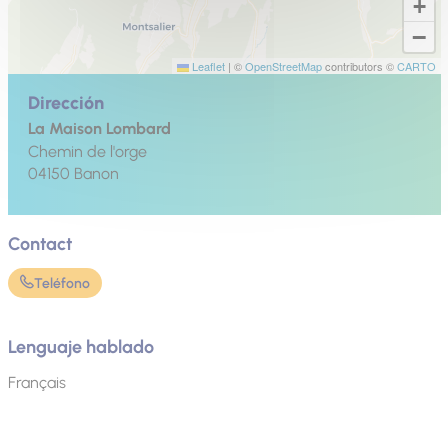
+
−
Leaflet
|
©
OpenStreetMap
contributors ©
CARTO
Dirección
La Maison Lombard
Chemin de l'orge
04150
Banon
Contact
Teléfono
Lenguaje hablado
Français