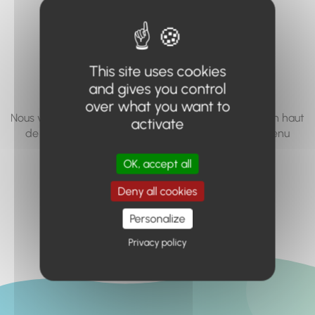
vous cherchez à
accéder n'existe
pas... ou plus.
This site uses cookies
and gives you control
over what you want to
Nous vous invitons à utiliser le moteur de recherche en haut
activate
de page, ou à utiliser le menu pour trouver le contenu
recherché.
OK, accept all
Retour à l'accueil
Deny all cookies
Personalize
Privacy policy