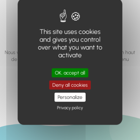
vous cherchez à
accéder n'existe
pas... ou plus.
This site uses cookies
and gives you control
over what you want to
Nous vous invitons à utiliser le moteur de recherche en haut
activate
de page, ou à utiliser le menu pour trouver le contenu
recherché.
OK, accept all
Retour à l'accueil
Deny all cookies
Personalize
Privacy policy