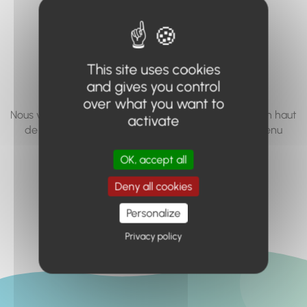
vous cherchez à
accéder n'existe
pas... ou plus.
This site uses cookies
and gives you control
over what you want to
Nous vous invitons à utiliser le moteur de recherche en haut
activate
de page, ou à utiliser le menu pour trouver le contenu
recherché.
OK, accept all
Retour à l'accueil
Deny all cookies
Personalize
Privacy policy