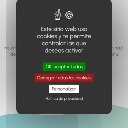
vous cherchez à
accéder n'existe
pas... ou plus.
Este sitio web usa
cookies y te permite
controlar las que
Nous vous invitons à utiliser le moteur de recherche en haut
deseas activar
de page, ou à utiliser le menu pour trouver le contenu
recherché.
OK, aceptar todas
Retour à l'accueil
Denegar todas las cookies
Personalizar
Política de privacidad