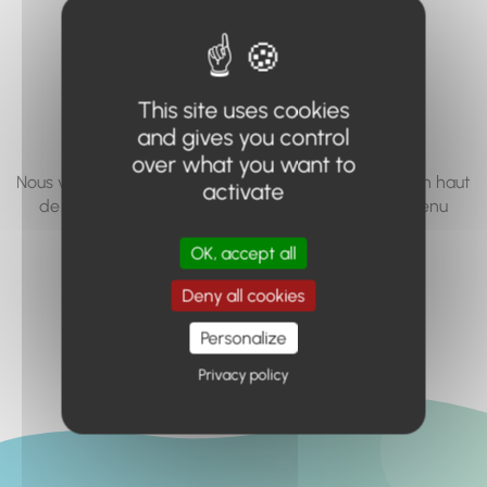
vous cherchez à
accéder n'existe
pas... ou plus.
This site uses cookies
and gives you control
over what you want to
Nous vous invitons à utiliser le moteur de recherche en haut
activate
de page, ou à utiliser le menu pour trouver le contenu
recherché.
OK, accept all
Retour à l'accueil
Deny all cookies
Personalize
Privacy policy