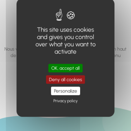
vous cherchez à
accéder n'existe
pas... ou plus.
This site uses cookies
and gives you control
over what you want to
Nous vous invitons à utiliser le moteur de recherche en haut
activate
de page, ou à utiliser le menu pour trouver le contenu
recherché.
OK, accept all
Retour à l'accueil
Deny all cookies
Personalize
Privacy policy