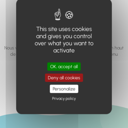
vous cherchez à
accéder n'existe
pas... ou plus.
This site uses cookies
and gives you control
over what you want to
Nous vous invitons à utiliser le moteur de recherche en haut
activate
de page, ou à utiliser le menu pour trouver le contenu
recherché.
OK, accept all
Retour à l'accueil
Deny all cookies
Personalize
Privacy policy