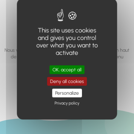
vous cherchez à
accéder n'existe
pas... ou plus.
This site uses cookies
and gives you control
over what you want to
Nous vous invitons à utiliser le moteur de recherche en haut
activate
de page, ou à utiliser le menu pour trouver le contenu
recherché.
OK, accept all
Retour à l'accueil
Deny all cookies
Personalize
Privacy policy