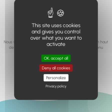
vous cherchez à
accéder n'existe
pas... ou plus.
This site uses cookies
and gives you control
over what you want to
Nous vous invitons à utiliser le moteur de recherche en haut
activate
de page, ou à utiliser le menu pour trouver le contenu
recherché.
OK, accept all
Retour à l'accueil
Deny all cookies
Personalize
Privacy policy