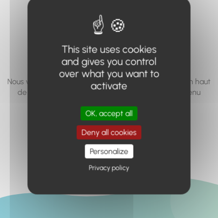
vous cherchez à
accéder n'existe
pas... ou plus.
This site uses cookies
and gives you control
over what you want to
Nous vous invitons à utiliser le moteur de recherche en haut
activate
de page, ou à utiliser le menu pour trouver le contenu
recherché.
OK, accept all
Retour à l'accueil
Deny all cookies
Personalize
Privacy policy