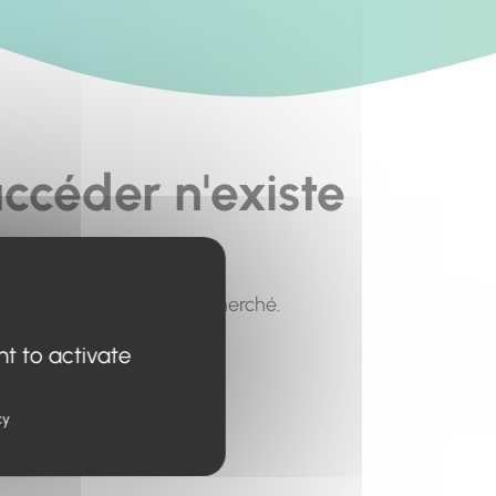
ccéder n'existe
pour trouver le contenu recherché.
nt to activate
cy