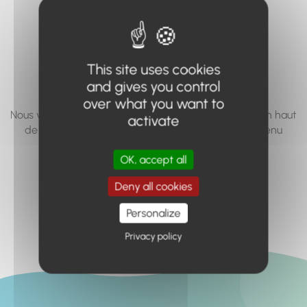
vous cherchez à
accéder n'existe
pas... ou plus.
This site uses cookies
and gives you control
over what you want to
Nous vous invitons à utiliser le moteur de recherche en haut
activate
de page, ou à utiliser le menu pour trouver le contenu
recherché.
OK, accept all
Retour à l'accueil
Deny all cookies
Personalize
Privacy policy