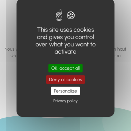
vous cherchez à
accéder n'existe
pas... ou plus.
This site uses cookies
and gives you control
over what you want to
Nous vous invitons à utiliser le moteur de recherche en haut
activate
de page, ou à utiliser le menu pour trouver le contenu
recherché.
OK, accept all
Retour à l'accueil
Deny all cookies
Personalize
Privacy policy