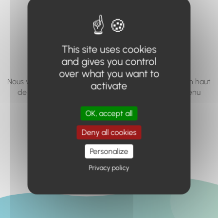
vous cherchez à
accéder n'existe
pas... ou plus.
This site uses cookies
and gives you control
over what you want to
Nous vous invitons à utiliser le moteur de recherche en haut
activate
de page, ou à utiliser le menu pour trouver le contenu
recherché.
OK, accept all
Retour à l'accueil
Deny all cookies
Personalize
Privacy policy