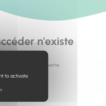
ccéder n'existe
pour trouver le contenu recherché.
nt to activate
cy