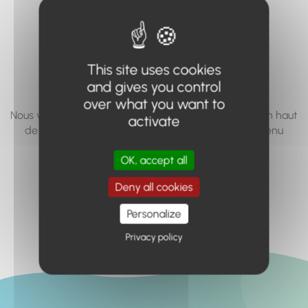
vous cherchez à
accéder n'existe
pas... ou plus.
This site uses cookies
and gives you control
over what you want to
Nous vous invitons à utiliser le moteur de recherche en haut
activate
de page, ou à utiliser le menu pour trouver le contenu
recherché.
OK, accept all
Retour à l'accueil
Deny all cookies
Personalize
Privacy policy