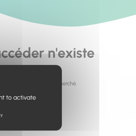
ccéder n'existe
pour trouver le contenu recherché.
nt to activate
cy