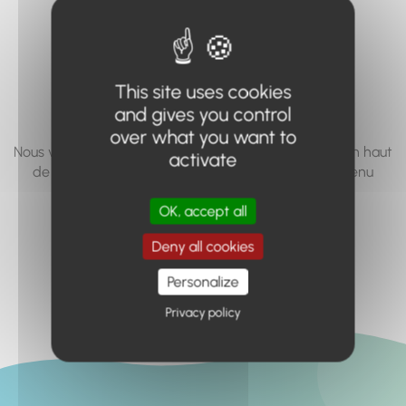
vous cherchez à
accéder n'existe
pas... ou plus.
This site uses cookies
and gives you control
over what you want to
Nous vous invitons à utiliser le moteur de recherche en haut
activate
de page, ou à utiliser le menu pour trouver le contenu
recherché.
OK, accept all
Retour à l'accueil
Deny all cookies
Personalize
Privacy policy