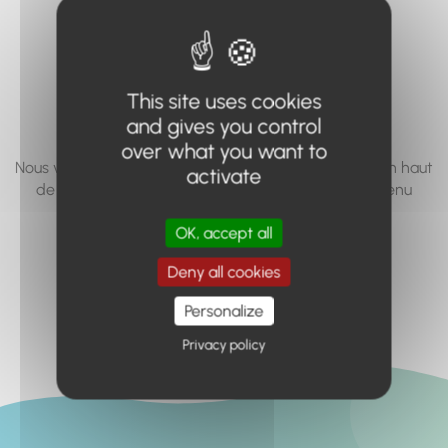
vous cherchez à
accéder n'existe
pas... ou plus.
This site uses cookies
and gives you control
over what you want to
Nous vous invitons à utiliser le moteur de recherche en haut
activate
de page, ou à utiliser le menu pour trouver le contenu
recherché.
OK, accept all
Retour à l'accueil
Deny all cookies
Personalize
Privacy policy