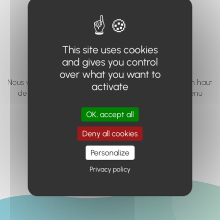
vous cherchez à
accéder n'existe
pas... ou plus.
This site uses cookies
and gives you control
over what you want to
Nous vous invitons à utiliser le moteur de recherche en haut
activate
de page, ou à utiliser le menu pour trouver le contenu
recherché.
OK, accept all
Retour à l'accueil
Deny all cookies
Personalize
Privacy policy